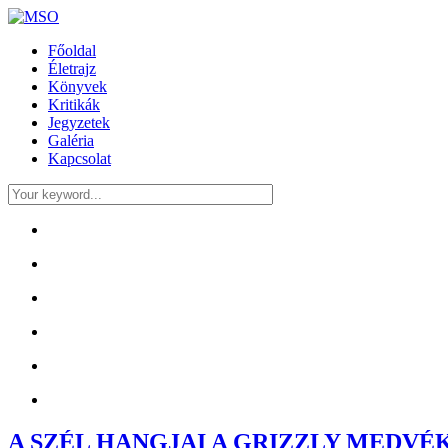
Főoldal
Életrajz
Könyvek
Kritikák
Jegyzetek
Galéria
Kapcsolat
A SZÉL HANGJAI A GRIZZLY MEDVÉ