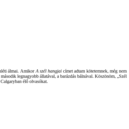
nléti álmai. Amikor
A szél hangjai
címet adtam kötetemnek, még nem
ld második legnagyobb állatával, a barázdás bálnával. Köszönöm, „Szél
 Calgaryban élő olvasókat.