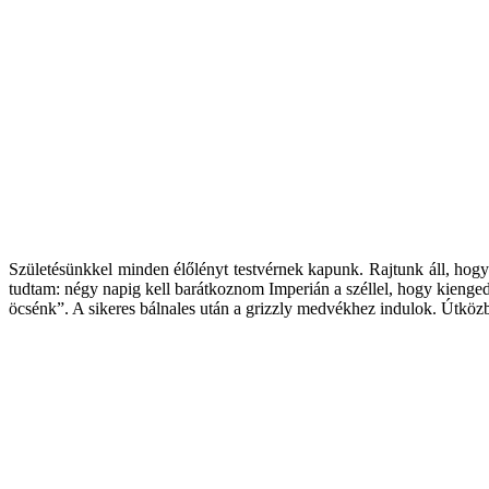
Születésünkkel minden élőlényt testvérnek kapunk. Rajtunk áll, ho
tudtam: négy napig kell barátkoznom Imperián a széllel, hogy kienged
öcsénk”. A sikeres bálnales után a grizzly medvékhez indulok. Útközb