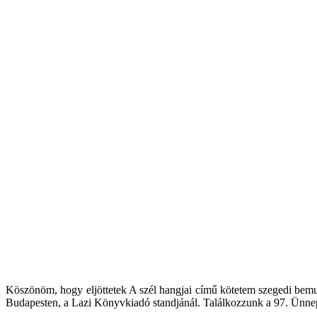
Köszönöm, hogy eljöttetek A szél hangjai című kötetem szegedi bemua
Budapesten, a Lazi Könyvkiadó standjánál. Találkozzunk a 97. Ünn