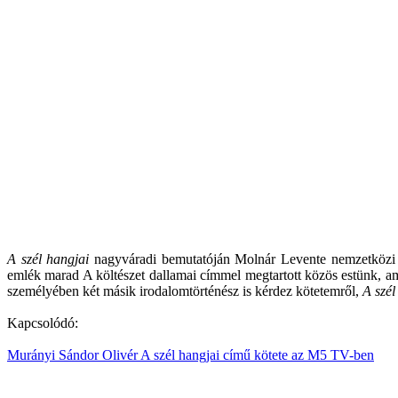
A szél hangjai
nagyváradi bemutatóján Molnár Levente nemzetközi hí
emlék marad A költészet dallamai címmel megtartott közös estünk, am
személyében két másik irodalomtörténész is kérdez kötetemről,
A szél
Kapcsolódó:
Murányi Sándor Olivér A szél hangjai című kötete az M5 TV-ben