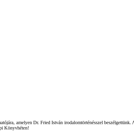
tójára, amelyen Dr. Fried István irodalomtörténésszel beszélgettünk. A
epi Könyvhéten!