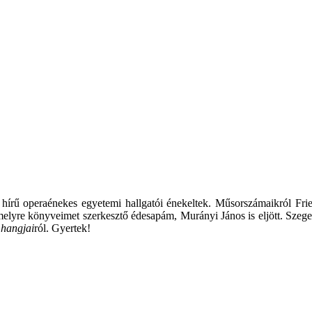
rű operaénekes egyetemi hallgatói énekeltek. Műsorszámaikról Fried 
elyre könyveimet szerkesztő édesapám, Murányi János is eljött. Szege
 hangjai
ról. Gyertek!