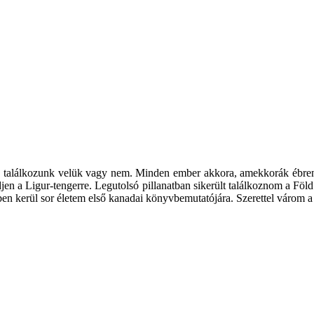
gy találkozunk velük vagy nem. Minden ember akkora, amekkorák ébre
jen a Ligur-tengerre. Legutolsó pillanatban sikerült találkoznom a Fö
en kerül sor életem első kanadai könyvbemutatójára. Szerettel várom a