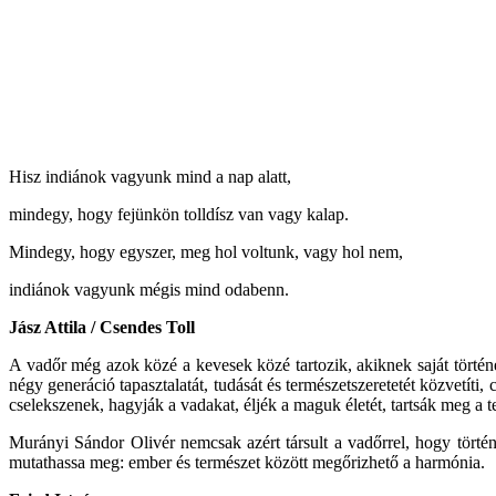
Hisz indiánok vagyunk mind a nap alatt,
mindegy, hogy fejünkön tolldísz van vagy kalap.
Mindegy, hogy egyszer, meg hol voltunk, vagy hol nem,
indiánok vagyunk mégis mind odabenn.
Jász Attila / Csendes Toll
A vadőr még azok közé a kevesek közé tartozik, akiknek saját történ
négy generáció tapasztalatát, tudását és természetszeretetét közvetít
cselekszenek, hagyják a vadakat, éljék a maguk életét, tartsák meg a te
Murányi Sándor Olivér nemcsak azért társult a vadőrrel, hogy történ
mutathassa meg: ember és természet között megőrizhető a harmónia.