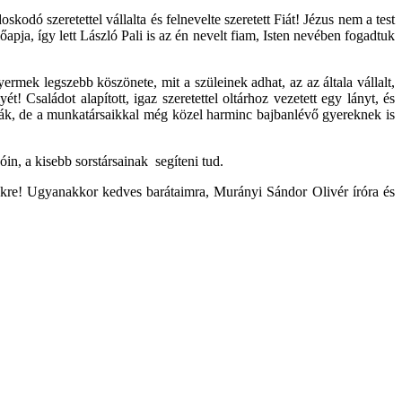
dó szeretettel vállalta és felnevelte szeretett Fiát! Jézus nem a test
pja, így lett László Pali is az én nevelt fiam, Isten nevében fogadtuk
rmek legszebb köszönete, mit a szüleinek adhat, az az általa vállalt,
 Családot alapított, igaz szeretettel oltárhoz vezetett egy lányt, és
ják, de a munkatársaikkal még közel harminc bajbanlévő gyereknek is
óin, a kisebb sorstársainak segíteni tud.
ekekre! Ugyanakkor kedves barátaimra, Murányi Sándor Olivér íróra és