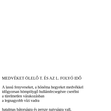
MEDVÉKET ÖLELŐ T. ÉS AZ L. FOLYÓ IDŐ
A lassú fenyveseket, a hónéma hegyeket medvékkel
időgyorsan hömpölygő hullámfecsegésre cserélni
a türelmetlen várakozásban
a legnagyobb vízi vadra
hatalmas bátorságra és persze naivságra vall,