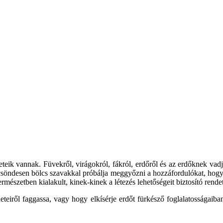
eteik vannak. Füvekről, virágokról, fákról, erdőről és az erdőknek vad
i, csöndesen bölcs szavakkal próbálja meggyőzni a hozzáfordulókat, hogy 
rmészetben kialakult, kinek-kinek a létezés lehetőségeit biztosító rendet
eteiről faggassa, vagy hogy elkísérje erdőt fürkésző foglalatosságaib