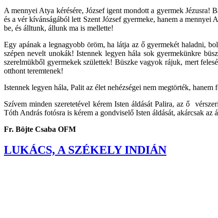
A mennyei Atya kérésére, József igent mondott a gyermek Jézusra! Bár 
és a vér kívánságából lett Szent József gyermeke, hanem a mennyei Aty
be, és álltunk, állunk ma is mellette!
Egy apának a legnagyobb öröm, ha látja az ő gyermekét haladni, boldo
szépen nevelt unokák! Istennek legyen hála sok gyermekünkre büszkék 
szerelmükből gyermekek születtek! Büszke vagyok rájuk, mert felesé
otthont teremtenek!
Istennek legyen hála, Palit az élet nehézségei nem megtörték, hanem fe
Szívem minden szeretetével kérem Isten áldását Palira, az ő vérszer
Tóth András fotósra is kérem a gondviselő Isten áldását, akárcsak az 
Fr. Böjte Csaba OFM
LUKÁCS, A SZÉKELY INDIÁN