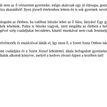
nem az ő vérszerinti gyermeke, mégis akárcsak egy jó édesapa, gondosko
a akaratából! Ilyen józsefi értelemben lettem én is sok gyermek nevelőa
gulni az életben, ha valóban büszke lehet az ő fiára, lányára! Egy gye
lehetünk, Palira is büszke vagyok, mert megállta az életben a helyét!
gével szép családjukat becsületes, kitartó munkával nem csak fenntart
lvértezték és munícióval látták el, így most ő, a Szent Anna Otthon lak
inti családjára és a Szent József lelkülettel, általa befogadott gyerm
általuk alkotott könyvre, melyet a kedves olvasó éppen a kezében tart!