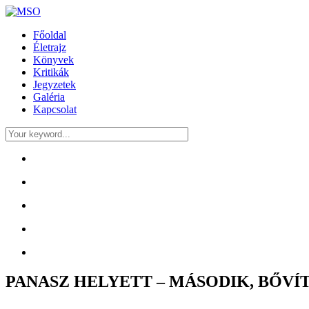
Főoldal
Életrajz
Könyvek
Kritikák
Jegyzetek
Galéria
Kapcsolat
PANASZ HELYETT – MÁSODIK, BŐVÍ