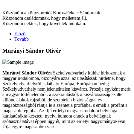
Köszönöm a könyvborítót Koros-Fekete Sándornak.
Köszönöm családomnak, hogy mellettem áll.
Köszönöm nektek, hogy követitek munkám.
Előző
Tovább
Murányi Sándor Olivér
Murányi Sándor Olivért
Székelyudvarhely küldte hírhozónak a
magyar irodalomba, bizonyára azzal az utasítással: hirdetné, hogy
Székelyudvarhelyről is látható Európa, Európában pedig
Székelyudvarhely nem jelentéktelen kisváros. Prózája egyként merít
a magyar történelemből, a szakralitásból, a kisvárosiasság szülte
különc alakok rajzából, de szemtelen biztonsággal és
magabiztosságból rántja le a szentet a profánba, s emeli a profánt a
magasabb régióba. Az ifjú erdélyi magyar irodalom belvilága
karikatúrákra készteti, nyelvi humora ennek a belvilágnak
szóhasználatával éppen úgy él, mint az erdélyi hagyományokéval.
Útja egyre magasabbra visz.