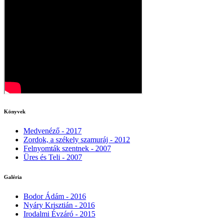
Könyvek
Medvenéző - 2017
Zordok, a székely szamuráj - 2012
Felnyomták szentnek - 2007
Üres és Teli - 2007
Galéria
Bodor Ádám - 2016
Nyáry Krisztián - 2016
Irodalmi Évzáró - 2015