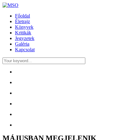
Főoldal
Életrajz
Könyvek
Kritikák
Jegyzetek
Galéria
Kapcsolat
MÁJUSBAN MEGJELENIK