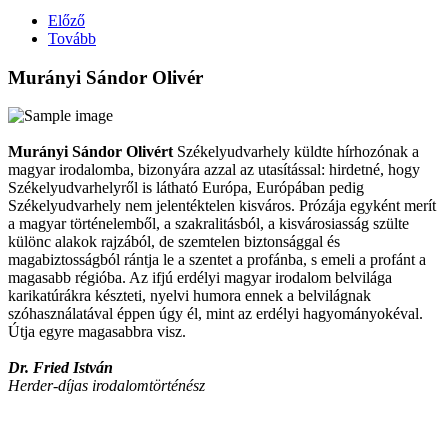
Előző
Tovább
Murányi Sándor Olivér
Murányi Sándor Olivért
Székelyudvarhely küldte hírhozónak a
magyar irodalomba, bizonyára azzal az utasítással: hirdetné, hogy
Székelyudvarhelyről is látható Európa, Európában pedig
Székelyudvarhely nem jelentéktelen kisváros. Prózája egyként merít
a magyar történelemből, a szakralitásból, a kisvárosiasság szülte
különc alakok rajzából, de szemtelen biztonsággal és
magabiztosságból rántja le a szentet a profánba, s emeli a profánt a
magasabb régióba. Az ifjú erdélyi magyar irodalom belvilága
karikatúrákra készteti, nyelvi humora ennek a belvilágnak
szóhasználatával éppen úgy él, mint az erdélyi hagyományokéval.
Útja egyre magasabbra visz.
Dr. Fried István
Herder-díjas irodalomtörténész