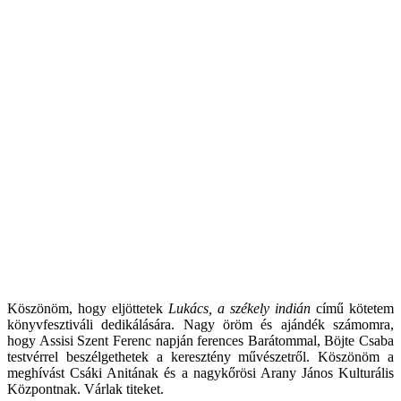
Köszönöm, hogy eljöttetek
Lukács, a székely indián
című kötetem
könyvfesztiváli dedikálására.
Nagy öröm és ajándék számomra,
hogy Assisi Szent Ferenc napján ferences Barátommal, Böjte Csaba
testvérrel beszélgethetek a keresztény művészetről. Köszönöm a
meghívást Csáki Anitának és a nagykőrösi Arany János Kulturális
Központnak. Várlak titeket.