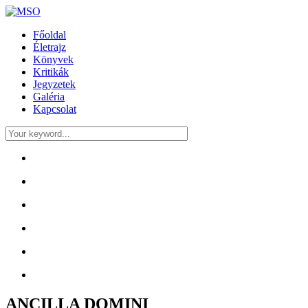
Főoldal
Életrajz
Könyvek
Kritikák
Jegyzetek
Galéria
Kapcsolat
ANCILLA DOMINI