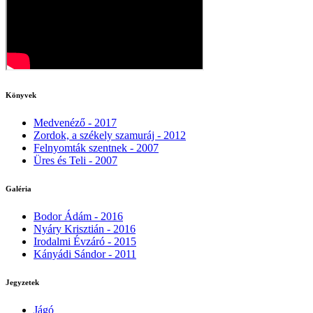
Könyvek
Medvenéző - 2017
Zordok, a székely szamuráj - 2012
Felnyomták szentnek - 2007
Üres és Teli - 2007
Galéria
Bodor Ádám - 2016
Nyáry Krisztián - 2016
Irodalmi Évzáró - 2015
Kányádi Sándor - 2011
Jegyzetek
Jágó