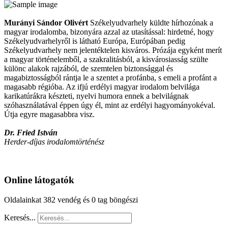
Murányi Sándor Olivért
Székelyudvarhely küldte hírhozónak a
magyar irodalomba, bizonyára azzal az utasítással: hirdetné, hogy
Székelyudvarhelyről is látható Európa, Európában pedig
Székelyudvarhely nem jelentéktelen kisváros. Prózája egyként merít
a magyar történelemből, a szakralitásból, a kisvárosiasság szülte
különc alakok rajzából, de szemtelen biztonsággal és
magabiztosságból rántja le a szentet a profánba, s emeli a profánt a
magasabb régióba. Az ifjú erdélyi magyar irodalom belvilága
karikatúrákra készteti, nyelvi humora ennek a belvilágnak
szóhasználatával éppen úgy él, mint az erdélyi hagyományokéval.
Útja egyre magasabbra visz.
Dr. Fried István
Herder-díjas irodalomtörténész
Online látogatók
Oldalainkat 382 vendég és 0 tag böngészi
Keresés...