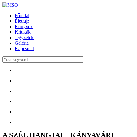
Főoldal
Életrajz
Könyvek
Kritikák
Jegyzetek
Galéria
Kapcsolat
A SZÉL HANGJAI – KÁNYAVÁRI