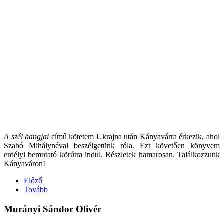
A szél hangjai
című kötetem Ukrajna után Kányavárra érkezik, ahol
Szabó Mihálynéval beszélgetünk róla. Ezt követően könyvem
erdélyi bemutató körútra indul. Részletek hamarosan. Találkozzunk
Kányaváron!
Előző
Tovább
Murányi Sándor Olivér