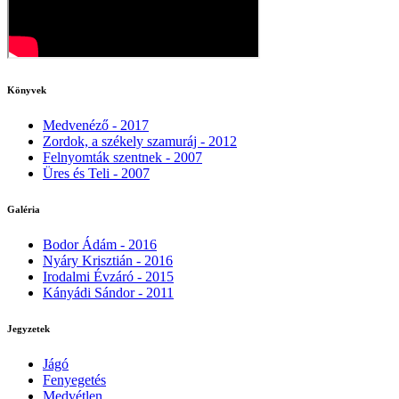
Könyvek
Medvenéző - 2017
Zordok, a székely szamuráj - 2012
Felnyomták szentnek - 2007
Üres és Teli - 2007
Galéria
Bodor Ádám - 2016
Nyáry Krisztián - 2016
Irodalmi Évzáró - 2015
Kányádi Sándor - 2011
Jegyzetek
Jágó
Fenyegetés
Medvétlen