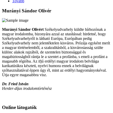
Tovább
Murányi Sándor Olivér
Murányi Sándor Olivért
Székelyudvarhely küldte hírhozónak a
magyar irodalomba, bizonyára azzal az utasítással: hirdetné, hogy
Székelyudvarhelyről is látható Európa, Európában pedig
Székelyudvarhely nem jelentéktelen kisváros. Prózája egyként merít
a magyar történelemből, a szakralitásból, a kisvárosiasság szülte
különc alakok rajzából, de szemtelen biztonsággal és
magabiztosságból rántja le a szentet a profánba, s emeli a profánt a
magasabb régióba. Az ifjú erdélyi magyar irodalom belvilága
karikatúrákra készteti, nyelvi humora ennek a belvilágnak
szóhasználatával éppen úgy él, mint az erdélyi hagyományokéval.
Útja egyre magasabbra visz.
Dr. Fried István
Herder-díjas irodalomtörténész
Online látogatók