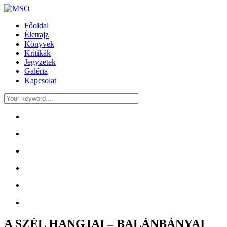
Főoldal
Életrajz
Könyvek
Kritikák
Jegyzetek
Galéria
Kapcsolat
A SZÉL HANGJAI – BALÁNBÁNYAI