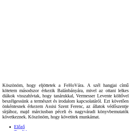
Köszönöm, hogy eljöttetek a FeHoVára. A szél hangjai című
kötetem másodszor érkezik Balánbányára, mivel az ottani lelkes
diákok visszahívtak, hogy tanárukkal, Vermesser Levente költővel
beszélgessünk a természet és irodalom kapcsolatáról. Ezt követően
önkéntesnek érkezem Assisi Szent Ferenc, az állatok védőszentje
sírjához, majd márciusban péceli és nagyváradi könyvbemutatók
következnek. Köszönöm, hogy követitek munkámat.
Előző