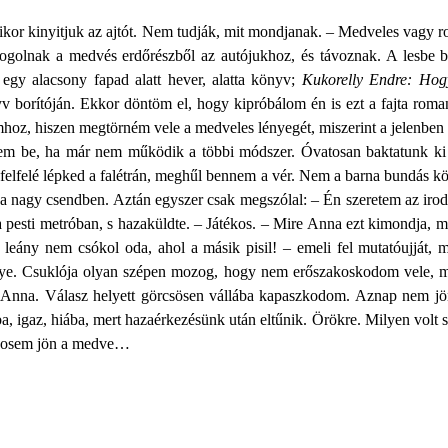
amikor kinyitjuk az ajtót. Nem tudják, mit mondjanak. – Medveles vagy 
ogolnak a medvés erdőrészből az autójukhoz, és távoznak. A lesbe be
 egy alacsony fapad alatt hever, alatta könyv;
Kukorelly Endre: Hogy
 borítóján. Ekkor döntöm el, hogy kipróbálom én is ezt a fajta roma
, hiszen megtörném vele a medveles lényegét, miszerint a jelenben él
tem be, ha már nem működik a többi módszer.
Óvatosan baktatunk k
felfelé lépked a falétrán, meghűl bennem a vér. Nem a barna bundás k
a nagy csendben. Aztán egyszer csak megszólal: – Én szeretem az iroda
pesti metróban, s hazaküldte. – Játékos. – Mire Anna ezt kimondja, 
leány nem csókol oda, ahol a másik pisil! – emeli fel mutatóujját,
e. Csuklója olyan szépen mozog, hogy nem erőszakoskodom vele, mert 
i Anna. Válasz helyett görcsösen vállába kapaszkodom. Aznap nem jö
, igaz, hiába, mert hazaérkezésünk után eltűnik. Örökre. Milyen volt
t sosem jön a medve…