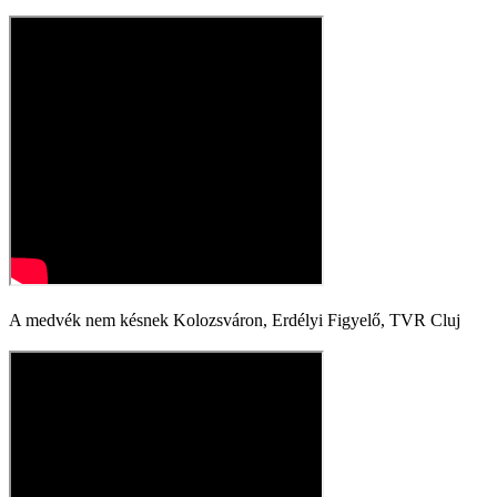
A medvék nem késnek Kolozsváron, Erdélyi Figyelő, TVR Cluj