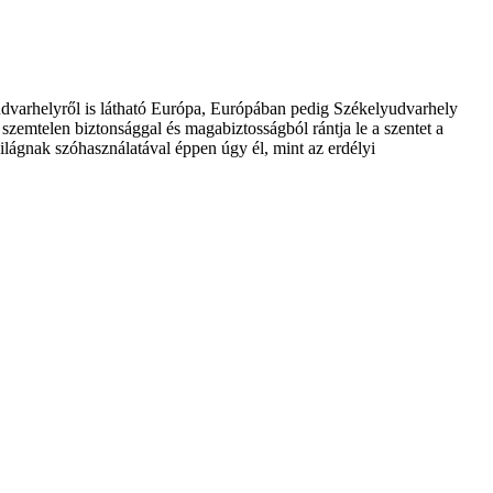
udvarhelyről is látható Európa, Európában pedig Székelyudvarhely
 szemtelen biztonsággal és magabiztosságból rántja le a szentet a
ilágnak szóhasználatával éppen úgy él, mint az erdélyi