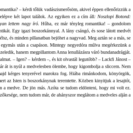
romantika? – kérdi tőlük vadászismerősöm, akivel éppen ellenőrizzük a
lépve két lapot találok. Az egyiken ez a cím áll
: Noszlopi Botond:
an lettem nagy író.
Hűha, ez már tényleg romantika! – gondolom
ntikát. Egy igazi boszorkánnyal.
A lány csángó, és sose látott medvét
sz, és minden pillanatban bejöhet a nagyvad. Meg aztán se a más, se
i egymás után a csapáson. Mintegy negyedóra múlva megérkezünk a
özeledik, hanem megpillantom Anna lenullázásra váró bundanadrágját.
lmat. – Igen? – kérdem –, és kit olvastál legutóbb? – Lackfi Jánost –
már át is nyúl a medvelesben ölembe, hogy kigombolja a sliccem. Nem
 majd kérges tenyerével marokra fog. Hiába rimánkodom, könyörgök,
az Isten is boszorkánynak teremtette. Közben kinyitjuk a lesajtót,
n a medve. De jön más. Azóta se tudom eldönteni, hogy mi volt ez.
 szőkesége, nem tudom már, de ahányszor meglátom a medveles alján a