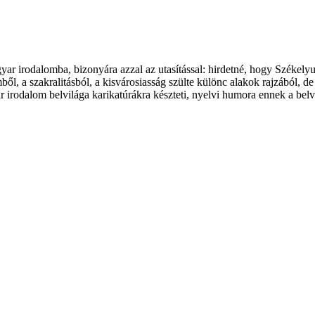
r irodalomba, bizonyára azzal az utasítással: hirdetné, hogy Székely
ől, a szakralitásból, a kisvárosiasság szülte különc alakok rajzából, de
r irodalom belvilága karikatúrákra készteti, nyelvi humora ennek a belv