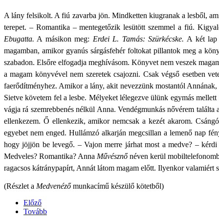
A lány felsikolt. A fiú zavarba jön. Mindketten kiugranak a lesből, 
terepet. – Romantika – mentegetőzik lesütött szemmel a fiú. Kigyal
Ebugatta.
A másikon meg:
Erdei L. Tamás: Szürkécske.
A két lap
magamban, amikor gyanús sárgásfehér foltokat pillantok meg a könyv
szabadon. Elsőre elfogadja meghívásom. Könyvet nem veszek magamhoz
a magam könyvével nem szeretek csajozni. Csak végső esetben ve
faerődítményhez. Amikor a lány, akit nevezzünk mostantól Annának, 
Sietve követem fel a lesbe. Mélyeket lélegezve ülünk egymás mellett 
vágja rá szemrebbenés nélkül Anna. Vendégmunkás nővérem találta a 
ellenkezem. Ő ellenkezik, amikor nemcsak a kezét akarom. Csángó 
egyebet nem enged. Hullámzó alkarján megcsillan a lemenő nap fény
hogy jöjjön be levegő. – Vajon merre járhat most a medve? – kérd
Medveles? Romantika? Anna
Művésznő
néven kerül mobiltelefonomba
ragacsos kátránypapírt, Annát látom magam előtt. Ilyenkor valamiér
(Részlet a
Medvenéző
munkacímű készülő kötetből)
Előző
Tovább