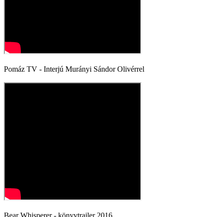
Pomáz TV - Interjú Murányi Sándor Olivérrel
Bear Whisperer - könyvtrailer 2016