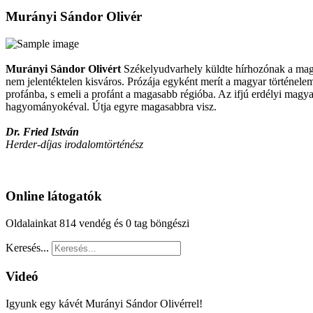
Murányi Sándor Olivér
Murányi Sándor Olivért
Székelyudvarhely küldte hírhozónak a magya
nem jelentéktelen kisváros. Prózája egyként merít a magyar történelemb
profánba, s emeli a profánt a magasabb régióba. Az ifjú erdélyi magya
hagyományokéval. Útja egyre magasabbra visz.
Dr. Fried István
Herder-díjas irodalomtörténész
Online látogatók
Oldalainkat 814 vendég és 0 tag böngészi
Keresés...
Videó
Igyunk egy kávét Murányi Sándor Olivérrel!