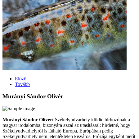
Előző
Tovább
Murányi Sándor Olivér
Murányi Sándor Olivért
Székelyudvarhely küldte hírhozónak a
magyar irodalomba, bizonyára azzal az utasítással: hirdetné, hogy
Székelyudvarhelyről is látható Európa, Európában pedig
Székelyudvarhely nem jelentéktelen kisváros. Prózája egyként merít