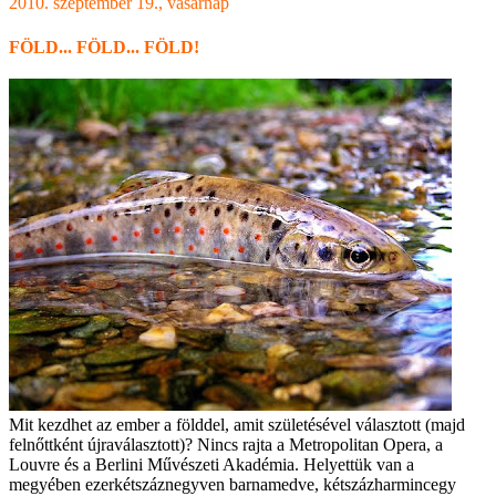
2010. szeptember 19., vasárnap
FÖLD... FÖLD... FÖLD!
Mit kezdhet az ember a földdel, amit születésével választott (majd
felnőttként újraválasztott)? Nincs rajta a Metropolitan Opera, a
Louvre és a Berlini Művészeti Akadémia. Helyettük van a
megyében ezerkétszáznegyven barnamedve, kétszázharmincegy