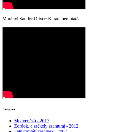
Murányi Sándor Olivér: Karate bemutató
Könyvek
Medvenéző - 2017
Zordok, a székely szamuráj - 2012
Felnyomták szentnek - 2007