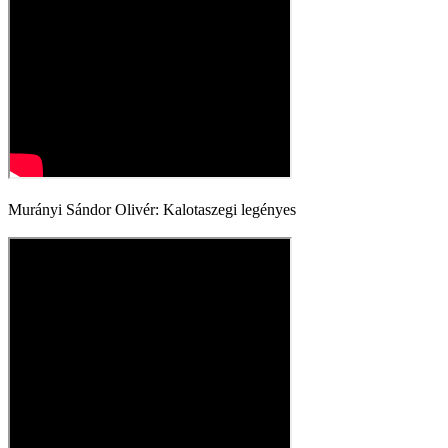
Murányi Sándor Olivér: Kalotaszegi legényes