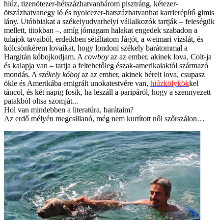
hiúz, tizenötezer-hétszázhatvanhárom pisztráng, kétezer-
ötszázhatvanegy ló és nyolcezer-hatszázhatvanhat karrierépítő gimis
lány. Utóbbiakat a székelyudvarhelyi vállalkozók tartják – feleségük
mellett, titokban –, amíg jómagam halakat engedek szabadon a
tulajok tavaiból, erdeikben sétáltatom Jágót, a weimari vizslát, és
kölcsönkérem lovaikat, hogy londoni székely barátommal a
Hargitán kóbojkodjam. A
cowboy
az az ember, akinek lova, Colt-ja
és kalapja van – tartja a feltehetőleg észak-amerikaiaktól származó
mondás. A
székely kóboj
az az ember, akinek bérelt lova, csupasz
ökle és Amerikába emigrált unokatestvére van,
hiúzkölykök
kel
táncol, és két napig fosik, ha leszáll a paripáról, hogy a szennyezett
patakból oltsa szomját...
Hol van mindebben a literatúra, barátaim?
Az erdő mélyén megcsillanó, még nem kurtított női szőrszálon…