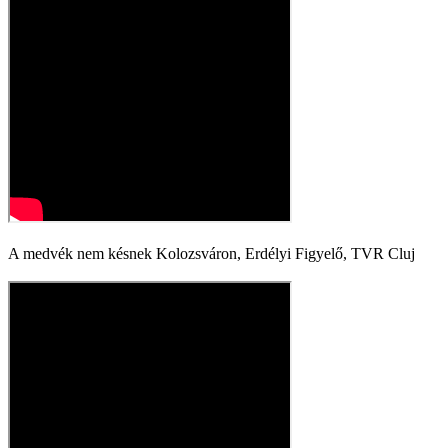
A medvék nem késnek Kolozsváron, Erdélyi Figyelő, TVR Cluj