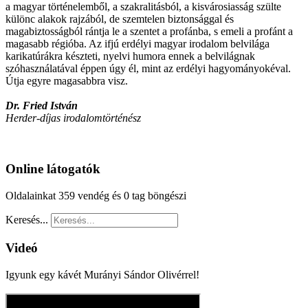
a magyar történelemből, a szakralitásból, a kisvárosiasság szülte
különc alakok rajzából, de szemtelen biztonsággal és
magabiztosságból rántja le a szentet a profánba, s emeli a profánt a
magasabb régióba. Az ifjú erdélyi magyar irodalom belvilága
karikatúrákra készteti, nyelvi humora ennek a belvilágnak
szóhasználatával éppen úgy él, mint az erdélyi hagyományokéval.
Útja egyre magasabbra visz.
Dr. Fried István
Herder-díjas irodalomtörténész
Online látogatók
Oldalainkat 359 vendég és 0 tag böngészi
Keresés...
Videó
Igyunk egy kávét Murányi Sándor Olivérrel!