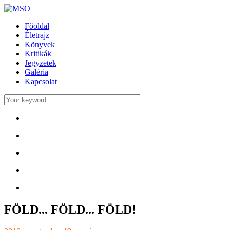
Főoldal
Életrajz
Könyvek
Kritikák
Jegyzetek
Galéria
Kapcsolat
FÖLD... FÖLD... FÖLD!