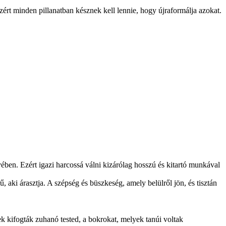
ért minden pillanatban késznek kell lennie, hogy újraformálja azokat.
vében. Ezért igazi harcossá válni kizárólag hosszú és kitartó munkával
aki árasztja. A szépség és büszkeség, amely belülről jön, és tisztán
 kifogták zuhanó tested, a bokrokat, melyek tanúi voltak