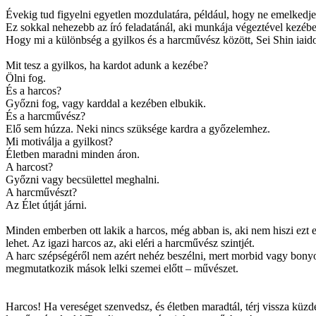
Évekig tud figyelni egyetlen mozdulatára, például, hogy ne emelkedje
Ez sokkal nehezebb az író feladatánál, aki munkája végeztével kezében 
Hogy mi a különbség a gyilkos és a harcművész között, Sei Shin iaido
Mit tesz a gyilkos, ha kardot adunk a kezébe?
Ölni fog.
És a harcos?
Győzni fog, vagy karddal a kezében elbukik.
És a harcművész?
Elő sem húzza. Neki nincs szüksége kardra a győzelemhez.
Mi motiválja a gyilkost?
Életben maradni minden áron.
A harcost?
Győzni vagy becsülettel meghalni.
A harcművészt?
Az Élet útját járni.
Minden emberben ott lakik a harcos, még abban is, aki nem hiszi ezt el
lehet. Az igazi harcos az, aki eléri a harcművész szintjét.
A harc szépségéről nem azért nehéz beszélni, mert morbid vagy bonyolu
megmutatkozik mások lelki szemei előtt – művészet.
Harcos! Ha vereséget szenvedsz, és életben maradtál, térj vissza kü