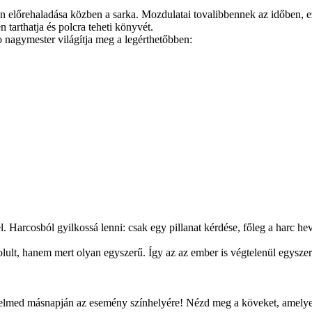
n előrehaladása közben a sarka. Mozdulatai tovalibbennek az időben, ez
tarthatja és polcra teheti könyvét.
 nagymester világítja meg a legérthetőbben:
. Harcosból gyilkossá lenni: csak egy pillanat kérdése, főleg a harc he
lt, hanem mert olyan egyszerű. Így az az ember is végtelenül egyszerű, 
zdelmed másnapján az esemény színhelyére! Nézd meg a köveket, amelyek