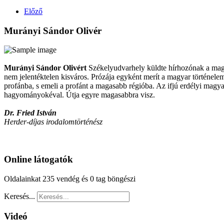
Előző
Murányi Sándor Olivér
Murányi Sándor Olivért
Székelyudvarhely küldte hírhozónak a magya
nem jelentéktelen kisváros. Prózája egyként merít a magyar történelemb
profánba, s emeli a profánt a magasabb régióba. Az ifjú erdélyi magya
hagyományokéval. Útja egyre magasabbra visz.
Dr. Fried István
Herder-díjas irodalomtörténész
Online látogatók
Oldalainkat 235 vendég és 0 tag böngészi
Keresés...
Videó