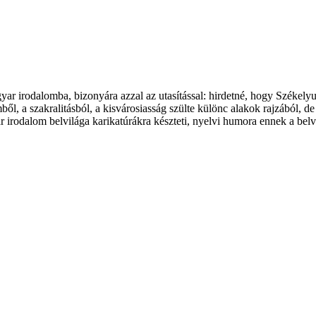
r irodalomba, bizonyára azzal az utasítással: hirdetné, hogy Székely
ől, a szakralitásból, a kisvárosiasság szülte különc alakok rajzából, de
r irodalom belvilága karikatúrákra készteti, nyelvi humora ennek a belv