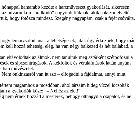
y hónappal hamarabb kezdte a harcművészet gyakorlását, sikeresen
l az udvarunkon „uralkodó” nagyobb fiúknak, akik sokszor elvették
rtük, hogy fotózza mindezt. Szegény nagyapám, csak a fejét csóválta,
t, hogy lemorzsolódjanak a tehetségesek, akik úgy érkeznek, hogy már
 kell hozzá tehetség, elég, ha van négy balkezed és hét ballábad, a
san eltávolodtak az álmok, nem tanultuk meg sztárként szétpofozni a
ések és sípcsontrúgások. A kékfoltok és véraláfutások láttán anyám
 a harcművészetet.
 Nem önkínzásról van itt szó – elfogadni a fájdalmat, annyi mint
 tértem magamhoz a mosdóban, ahol társaim hideg vízzel locsolták
ltam a gyakorlók közé: „– Nehéz az élet!”
pság nem érnek hozzád a mesterek, nehogy otthagyd a csapatot, és ne