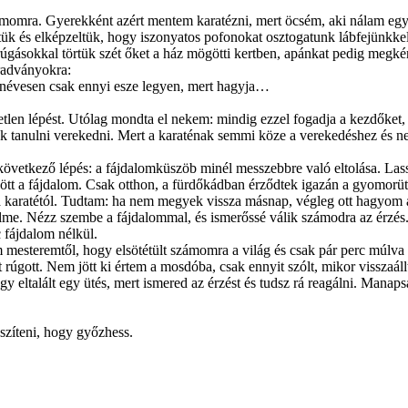
zámomra. Gyerekként azért mentem karatézni, mert öcsém, aki nálam eg
ük és elképzeltük, hogy iszonyatos pofonokat osztogatunk lábfejünkke
úgásokkal törtük szét őket a ház mögötti kertben, apánkat pedig megké
aradványokra:
enévesen csak ennyi esze legyen, mert hagyja…
egyetlen lépést. Utólag mondta el nekem: mindig ezzel fogadja a kezdőke
k tanulni verekedni. Mert a karaténak semmi köze a verekedéshez és nem
következő lépés: a fájdalomküszöb minél messzebbre való eltolása. Las
jött a fájdalom. Csak otthon, a fürdőkádban érződtek igazán a gyomorüt
ani a karatétól. Tudtam: ha nem megyek vissza másnap, végleg ott hagyom
elme. Nézz szembe a fájdalommal, és ismerőssé válik számodra az érzés.
 fájdalom nélkül.
 mesteremtől, hogy elsötétült számomra a világ és csak pár perc múlva
 rúgott. Nem jött ki értem a mosdóba, csak ennyit szólt, mikor visszaál
gy eltalált egy ütés, mert ismered az érzést és tudsz rá reagálni. Mana
eszíteni, hogy győzhess.