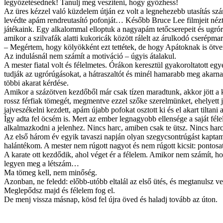
legyőzetésednek! Tanulj meg veszíteni, hogy győzhess!
Az üres kézzel való küzdelem útján ez volt a legnehezebb utasítás s
levédte apám rendreutasító pofonját… Később Bruce Lee filmjeit nézt
játékaink. Egy alkalommal elloptuk a nagyapám tetőcserepeit és ugrór
amikor a szilvafák alatti kukoricák között rálelt az árulkodó cserépm
– Megértem, hogy kölyökként ezt tettétek, de hogy Apátoknak is ötv
Az indulásnál nem számít a motiváció – úgyis átalakul.
A mester fiatal volt és félelmetes. Órákon keresztül gyakoroltatott 
tudják az ugrórúgásokat, a hátraszaltót és minél hamarabb meg akarna
többi akarat kérdése.
Amikor a százötven kezdőből már csak tízen maradtunk, akkor jött a 
rossz férfiak tömegét, megmentve ezzel szőke szerelmünket, ehelyett 
jajveszékelni kezdett, apám újabb pofokat osztott ki és el akart tilt
Így adta fel öcsém is. Mert az ember legnagyobb ellensége a saját fél
alkalmazkodni a jelenhez. Nincs harc, amiben csak te ütsz. Nincs harc
Az első három év egyik tavaszi napján olyan szegycsontrúgást kaptam
halántékom. A mester nem rúgott nagyot és nem rúgott kicsit: pontosat
A karate ott kezdődik, ahol véget ér a félelem. Amikor nem számít, ho
legyen meg a létszám…
Ma tömeg kell, nem minőség.
Azonban, ne feledd: előbb-utóbb eltalál az első ütés, és megtanulsz v
Meglepődsz majd és félelem fog el.
De menj vissza másnap, kösd fel újra öved és haladj tovább az úton.