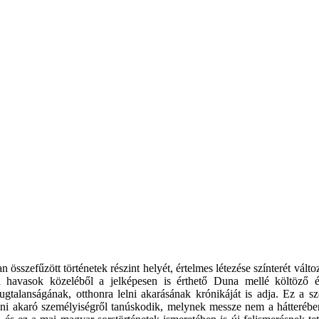
 összefűzött történetek részint helyét, értelmes létezése színterét vált
 havasok közeléből a jelképesen is érthető Duna mellé költöző én-e
gtalanságának, otthonra lelni akarásának krónikáját is adja. Ez a sz
élni akaró személyiségről tanúskodik, melynek messze nem a hátterébe