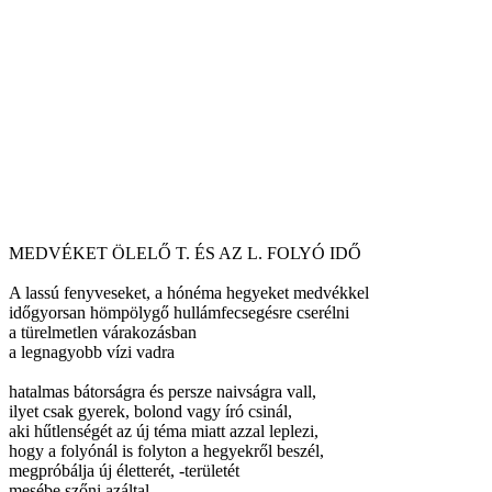
MEDVÉKET ÖLELŐ T. ÉS AZ L. FOLYÓ IDŐ
A lassú fenyveseket, a hónéma hegyeket medvékkel
időgyorsan hömpölygő hullámfecsegésre cserélni
a türelmetlen várakozásban
a legnagyobb vízi vadra
hatalmas bátorságra és persze naivságra vall,
ilyet csak gyerek, bolond vagy író csinál,
aki hűtlenségét az új téma miatt azzal leplezi,
hogy a folyónál is folyton a hegyekről beszél,
megpróbálja új életterét, -területét
mesébe szőni azáltal,