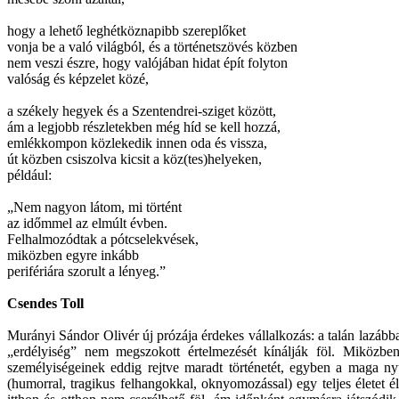
hogy a lehető leghétköznapibb szereplőket
vonja be a való világból, és a történetszövés közben
nem veszi észre, hogy valójában hidat épít folyton
valóság és képzelet közé,
a székely hegyek és a Szentendrei-sziget között,
ám a legjobb részletekben még híd se kell hozzá,
emlékkompon közlekedik innen oda és vissza,
út közben csiszolva kicsit a köz(tes)helyeken,
például:
„Nem nagyon látom, mi történt
az időmmel az elmúlt évben.
Felhalmozódtak a pótcselekvések,
miközben egyre inkább
perifériára szorult a lényeg.”
Csendes Toll
Murányi Sándor Olivér új prózája érdekes vállalkozás: a talán lazábban
„erdélyiség” nem megszokott értelmezését kínálják föl. Miközben
személyiségeinek eddig rejtve maradt történetét, egyben a maga nyu
(humorral, tragikus felhangokkal, oknyomozással) egy teljes életet 