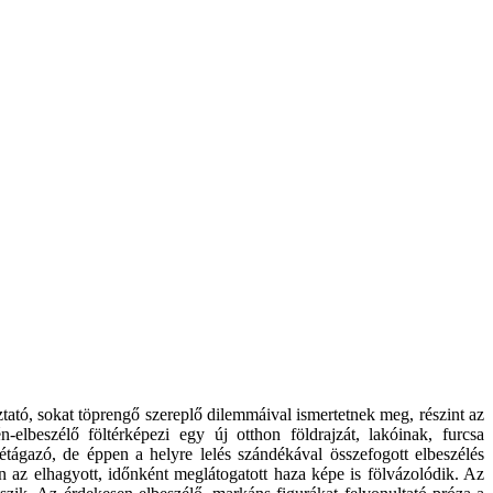
oztató, sokat töprengő szereplő dilemmáival ismertetnek meg, részint az
lbeszélő föltérképezi egy új otthon földrajzát, lakóinak, furcsa
étágazó, de éppen a helyre lelés szándékával összefogott elbeszélés
n az elhagyott, időnként meglátogatott haza képe is fölvázolódik. Az