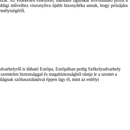
tszik. Az érdekesen elbeszélő, markáns figurákat felvonultató próza a
 eddigi műveihez viszonyítva újabb bizonyítéka annak, hogy prózájára
emélyiségéről.
udvarhelyről is látható Európa, Európában pedig Székelyudvarhely
 szemtelen biztonsággal és magabiztosságból rántja le a szentet a
ilágnak szóhasználatával éppen úgy él, mint az erdélyi