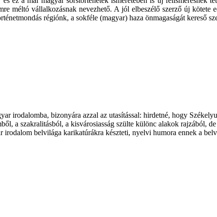
 és ez a mai magyar sorstörténetek ismeretében is új felismerésnek te
emre méltó vállalkozásnak nevezhető. A jól elbeszélő szerző új kötete
rténetmondás régiónk, a sokféle (magyar) haza önmagaságát kereső sz
r irodalomba, bizonyára azzal az utasítással: hirdetné, hogy Székely
ől, a szakralitásból, a kisvárosiasság szülte különc alakok rajzából, de
r irodalom belvilága karikatúrákra készteti, nyelvi humora ennek a belv