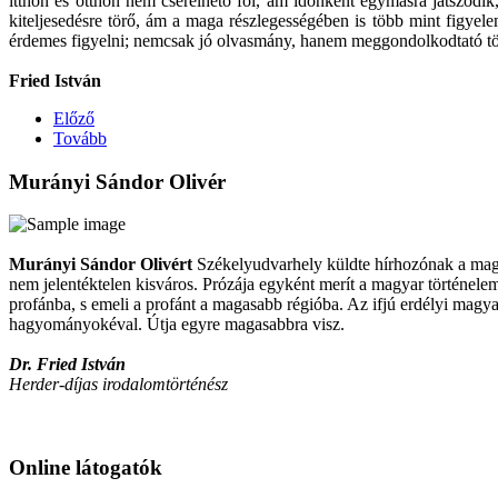
itthon és otthon nem cserélhető föl, ám időnként egymásra játszódik,
kiteljesedésre törő, ám a maga részlegességében is több mint figyel
érdemes figyelni; nemcsak jó olvasmány, hanem meggondolkodtató tö
Fried István
Előző
Tovább
Murányi Sándor Olivér
Murányi Sándor Olivért
Székelyudvarhely küldte hírhozónak a magya
nem jelentéktelen kisváros. Prózája egyként merít a magyar történelemb
profánba, s emeli a profánt a magasabb régióba. Az ifjú erdélyi magya
hagyományokéval. Útja egyre magasabbra visz.
Dr. Fried István
Herder-díjas irodalomtörténész
Online látogatók