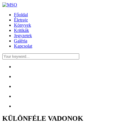
Főoldal
Életrajz
Könyvek
Kritikák
Jegyzetek
Galéria
Kapcsolat
KÜLÖNFÉLE VADONOK