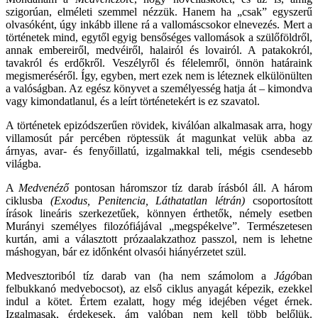
szigorúan, elméleti szemmel nézzük. Hanem ha „csak” egyszerű
olvasóként, úgy inkább illene rá a vallomáscsokor elnevezés. Mert a
történetek mind, egytől egyig bensőséges vallomások a szülőföldről,
annak embereiről, medvéiről, halairól és lovairól. A patakokról,
tavakról és erdőkről. Veszélyről és félelemről, önnön határaink
megismeréséről. Így, egyben, mert ezek nem is léteznek elkülönülten
a valóságban. Az egész könyvet a személyesség hatja át – kimondva
vagy kimondatlanul, és a leírt történetekért is ez szavatol.
A történetek epizódszerűen rövidek, kiválóan alkalmasak arra, hogy
villamosút pár percében röptessük át magunkat velük abba az
árnyas, avar- és fenyőillatú, izgalmakkal teli, mégis csendesebb
világba.
A
Medvenéző
pontosan háromszor tíz darab írásból áll. A három
ciklusba
(Exodus, Penitencia, Láthatatlan létrán)
csoportosított
írások lineáris szerkezetűek, könnyen érthetők, némely esetben
Murányi személyes filozófiájával „megspékelve”. Természetesen
kurtán, ami a választott prózaalakzathoz passzol, nem is lehetne
máshogyan, bár ez időnként olvasói hiányérzetet szül.
Medvesztoriból tíz darab van (ha nem számolom a
Jágó
ban
felbukkanó medvebocsot), az első ciklus anyagát képezik, ezekkel
indul a kötet. Értem ezalatt, hogy még idejében véget érnek.
Izgalmasak, érdekesek, ám valóban nem kell több belőlük.