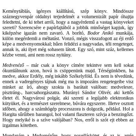
Keménytáblás, igényes kiállítású, szép könyv. Mindössze
száznegyvenpár oldalnyi terjedelmét a volumenizált papír óhajtja
feledtetni, de ki tehet arról, hogy a nagyérdemű a vastag könyveket
szereti? Szerencsére e papírfajtából a jobbik minőséget kapjuk, így
kiképzése igazán nem zavaró. A borító,
Bodor Anikó
munkája,
külön megérdemli a méltatást. Vonzó, mégis visszafogott az éji erdő
képe a medvenyomokkal; hűen felidézi a nagyvadas, téli rengeteget,
annak is, aki ilyet még sohasem látott. Egy szó, mint száz, kellemes
kézbe venni, ami nem rossz nyitány.
Medvenéző
– már csak a könyv címére tekintve sem kell sokat
ókumlálnunk azon, hová is csöppenünk majd. Térségünkben, ha
medve, akkor Erdély, még inkább Székelyföld. És nem is tévedünk,
ennek a vadregényes tájnak még ma is impozáns rengetegeibe visz
minket az író, ahogy szokta is barátait valóban: medvelesre,
pisztráng-, harcsahorgászatra. Murányi Sándor Olivér, aki kettős
életet él. Nagyvárosi polgár, aki szereti a legújabb elektronikus
kütyüket, és a természet szerelmese, búvára egyszerre. Illetve osztott
időben, ahogy a számítógép processzora is dolgozik, például. Hol a
Hargita sűrűiben barangol, hol valami flaszteren szívja a benzingőzt.
Hogy melyiké is a szíve valójában? Nos, erről is szót ejt ebben az
izgalmas kötetben.
Mondanám a
Medvenéző
re, hogy novelláskötet, és az is, amíg