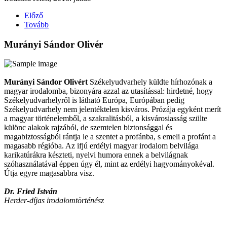
Előző
Tovább
Murányi Sándor Olivér
Murányi Sándor Olivért
Székelyudvarhely küldte hírhozónak a
magyar irodalomba, bizonyára azzal az utasítással: hirdetné, hogy
Székelyudvarhelyről is látható Európa, Európában pedig
Székelyudvarhely nem jelentéktelen kisváros. Prózája egyként merít
a magyar történelemből, a szakralitásból, a kisvárosiasság szülte
különc alakok rajzából, de szemtelen biztonsággal és
magabiztosságból rántja le a szentet a profánba, s emeli a profánt a
magasabb régióba. Az ifjú erdélyi magyar irodalom belvilága
karikatúrákra készteti, nyelvi humora ennek a belvilágnak
szóhasználatával éppen úgy él, mint az erdélyi hagyományokéval.
Útja egyre magasabbra visz.
Dr. Fried István
Herder-díjas irodalomtörténész