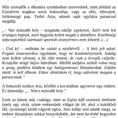
Más szereplők a diktatúra szorításában szenvednek, mint például az
Ezüstérem
tragikus sorsú bokszolója, vagy az idős, elhivatott,
örökmozgó pap, Turbó Atya, akinek saját egyháza parancsol
megálljt.
„– Van második hely – nyugtatta edzője egykoron. Azért nem lett
országos bajnok, mert hagynia kellett magát a döntőben. Kisebbségi
népcsoportból származó sportoló aranyérmes nem lehetett. (…)
– Üsd ki! – ordította be valaki a nézőtérről. – A bíró jelt adott.
Fogam összeszorítva vigyáztam, hogy ne kezdeményezzek. Sokáig
nem kellett várnom, a fiú rám rontott, de csak a levegőt csépelte.
Kesztyűm mögé bújva hátráltam. Mielőtt utoljára szólalt volna meg
a gong, padlóra küldtem egy balegyenessel. Rászámoltak. Edzőm
intett: le kell állnom. Ekkor döntöttem el, hogy alávetem magam a
parancsnak.”
A bokszoló iszákos lesz, később a kocsmában agyonver egy embert.
És kimondja:
„– Nincs második hely.”
Ezek az írások már, csakúgy, mint az
Egész kifli
szomorú története
(mely egy sivár, szinte emberalatti világot tár fel, ahol a kukákból
élő, nyomorgó kisfiú vágyott egész, friss kiflije sem adatik meg), az
emberi társadalom sokkal bonyolultabb, ám nem kevésbé kegyetlen