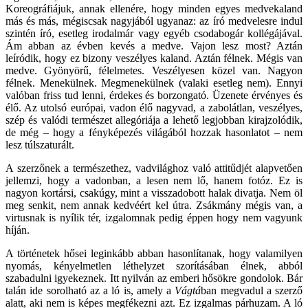
Koreográfiájuk, annak ellenére, hogy minden egyes medvekaland
más és más, mégiscsak nagyjából ugyanaz: az író medvelesre indul
szintén író, esetleg irodalmár vagy egyéb csodabogár kollégájával.
Ám abban az évben kevés a medve. Vajon lesz most? Aztán
leíródik, hogy ez bizony veszélyes kaland. Aztán félnek. Mégis van
medve. Gyönyörű, félelmetes. Veszélyesen közel van. Nagyon
félnek. Menekülnek. Megmenekülnek (valaki esetleg nem). Ennyi
valóban friss tud lenni, érdekes és borzongató. Üzenete érvényes és
élő. Az utolsó európai, vadon élő nagyvad, a zabolátlan, veszélyes,
szép és valódi természet allegóriája a lehető legjobban kirajzolódik,
de még – hogy a fényképezés világából hozzak hasonlatot – nem
lesz túlszaturált.
A szerzőnek a természethez, vadvilághoz való attitűdjét alapvetően
jellemzi, hogy a vadonban, a lesen nem lő, hanem fotóz. Ez is
nagyon kortársi, csakúgy, mint a visszadobott halak divatja. Nem öl
meg senkit, nem annak kedvéért kel útra. Zsákmány mégis van, a
virtusnak is nyílik tér, izgalomnak pedig éppen hogy nem vagyunk
híján.
A történetek hősei leginkább abban hasonlítanak, hogy valamilyen
nyomás, kényelmetlen léthelyzet szorításában élnek, abból
szabadulni igyekeznek. Itt nyilván az emberi hősökre gondolok. Bár
talán ide sorolható az a ló is, amely a
Vágtá
ban megvadul a szerző
alatt, aki nem is képes megfékezni azt. Ez izgalmas párhuzam. A ló