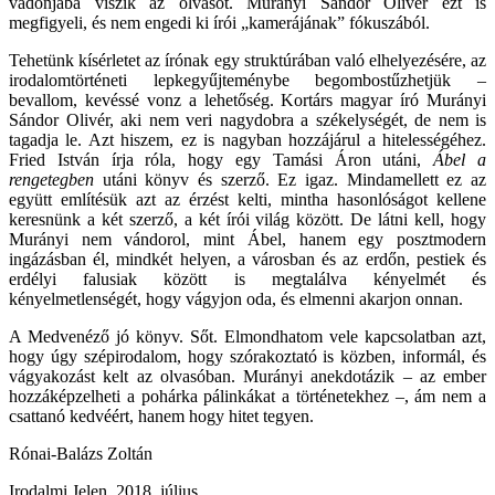
vadonjába viszik az olvasót. Murányi Sándor Olivér ezt is
megfigyeli, és nem engedi ki írói „kamerájának” fókuszából.
Tehetünk kísérletet az írónak egy struktúrában való elhelyezésére, az
irodalomtörténeti lepkegyűjteménybe begombostűzhetjük –
bevallom, kevéssé vonz a lehetőség. Kortárs magyar író Murányi
Sándor Olivér, aki nem veri nagydobra a székelységét, de nem is
tagadja le. Azt hiszem, ez is nagyban hozzájárul a hitelességéhez.
Fried István írja róla, hogy egy Tamási Áron utáni,
Ábel a
rengetegben
utáni könyv és szerző. Ez igaz. Mindamellett ez az
együtt említésük azt az érzést kelti, mintha hasonlóságot kellene
keresnünk a két szerző, a két írói világ között. De látni kell, hogy
Murányi nem vándorol, mint Ábel, hanem egy posztmodern
ingázásban él, mindkét helyen, a városban és az erdőn, pestiek és
erdélyi falusiak között is megtalálva kényelmét és
kényelmetlenségét, hogy vágyjon oda, és elmenni akarjon onnan.
A Medvenéző jó könyv. Sőt. Elmondhatom vele kapcsolatban azt,
hogy úgy szépirodalom, hogy szórakoztató is közben, informál, és
vágyakozást kelt az olvasóban. Murányi anekdotázik – az ember
hozzáképzelheti a pohárka pálinkákat a történetekhez –, ám nem a
csattanó kedvéért, hanem hogy hitet tegyen.
Rónai-Balázs Zoltán
Irodalmi Jelen, 2018. július