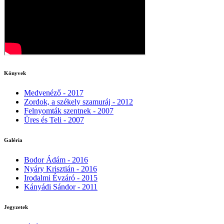
Könyvek
Medvenéző - 2017
Zordok, a székely szamuráj - 2012
Felnyomták szentnek - 2007
Üres és Teli - 2007
Galéria
Bodor Ádám - 2016
Nyáry Krisztián - 2016
Irodalmi Évzáró - 2015
Kányádi Sándor - 2011
Jegyzetek