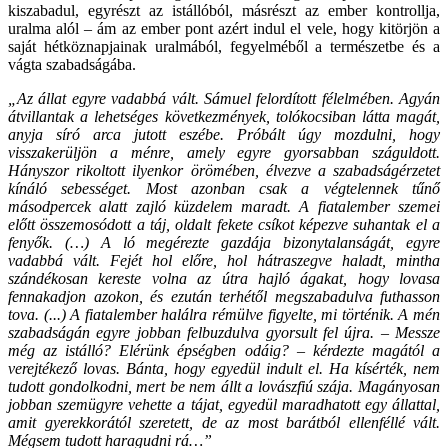
kiszabadul, egyrészt az istállóból, másrészt az ember kontrollja,
uralma alól – ám az ember pont azért indul el vele, hogy kitörjön a
saját hétköznapjainak uralmából, fegyelméből a természetbe és a
vágta szabadságába.
„Az állat egyre vadabbá vált. Sámuel felordított félelmében. Agyán
átvillantak a lehetséges következmények, tolókocsiban látta magát,
anyja síró arca jutott eszébe. Próbált úgy mozdulni, hogy
visszakerüljön a ménre, amely egyre gyorsabban száguldott.
Hányszor rikoltott ilyenkor örömében, élvezve a szabadságérzetet
kínáló sebességet. Most azonban csak a végtelennek tűnő
másodpercek alatt zajló küzdelem maradt. A fiatalember szemei
előtt összemosódott a táj, oldalt fekete csíkot képezve suhantak el a
fenyők. (…) A ló megérezte gazdája bizonytalanságát, egyre
vadabbá vált. Fejét hol előre, hol hátraszegve haladt, mintha
szándékosan kereste volna az útra hajló ágakat, hogy lovasa
fennakadjon azokon, és ezután terhétől megszabadulva futhasson
tova. (...) A fiatalember halálra rémülve figyelte, mi történik. A mén
szabadságán egyre jobban felbuzdulva gyorsult fel újra. – Messze
még az istálló? Elérünk épségben odáig? – kérdezte magától a
verejtékező lovas. Bánta, hogy egyedül indult el. Ha kísérték, nem
tudott gondolkodni, mert be nem állt a lovászfiú szája. Magányosan
jobban szemügyre vehette a tájat, egyedül maradhatott egy állattal,
amit gyerekkorától szeretett, de az most barátból ellenféllé vált.
Mégsem tudott haragudni rá…”