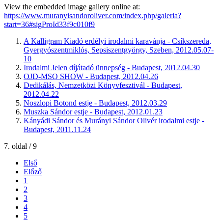
View the embedded image gallery online at:
https://www.muranyisandoroliver.com/index.php/galeria?
start=36#sigProId33f9c010f9
A Kalligram Kiadó erdélyi irodalmi karavánja - Csíkszereda,
Gyergyószentmiklós, Sepsiszentgyörgy, Szeben, 2012.05.07-
10
Irodalmi Jelen díjátadó ünnepség - Budapest, 2012.04.30
OJD-MSO SHOW - Budapest, 2012.04.26
Dedikálás, Nemzetközi Könyvfesztivál - Budapest,
2012.04.22
Noszlopi Botond estje - Budapest, 2012.03.29
Muszka Sándor estje - Budapest, 2012.01.23
Kányádi Sándor és Murányi Sándor Olivér irodalmi estje -
Budapest, 2011.11.24
7. oldal / 9
Első
Előző
1
2
3
4
5