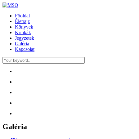
Főoldal
Életrajz
Könyvek
Kritikák
Jegyzetek
Galéria
Kapcsolat
Galéria