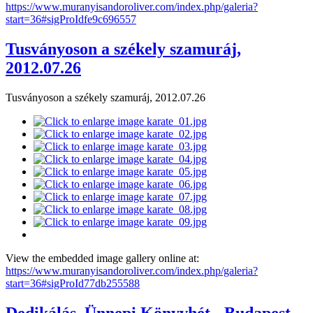
https://www.muranyisandoroliver.com/index.php/galeria?
start=36#sigProIdfe9c696557
Tusványoson a székely szamuráj,
2012.07.26
Tusványoson a székely szamuráj, 2012.07.26
View the embedded image gallery online at:
https://www.muranyisandoroliver.com/index.php/galeria?
start=36#sigProId77db255588
Dedikálás, Ünnepi Könyvhét - Budapest,