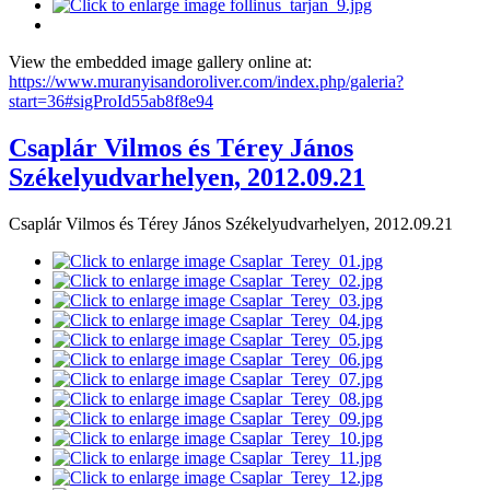
View the embedded image gallery online at:
https://www.muranyisandoroliver.com/index.php/galeria?
start=36#sigProId55ab8f8e94
Csaplár Vilmos és Térey János
Székelyudvarhelyen, 2012.09.21
Csaplár Vilmos és Térey János Székelyudvarhelyen, 2012.09.21