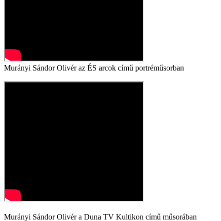
Murányi Sándor Olivér az ÉS arcok című portréműsorban
Murányi Sándor Olivér a Duna TV Kultikon című műsorában