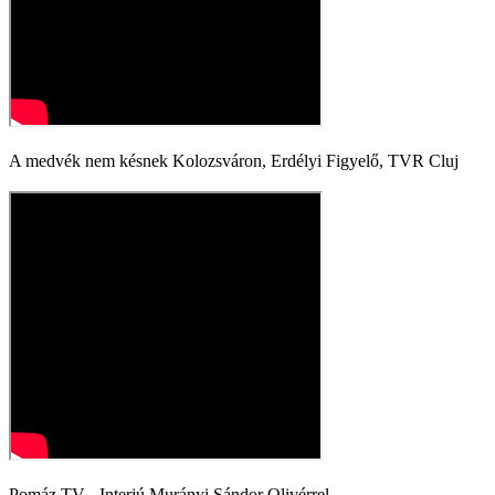
A medvék nem késnek Kolozsváron, Erdélyi Figyelő, TVR Cluj
Pomáz TV - Interjú Murányi Sándor Olivérrel