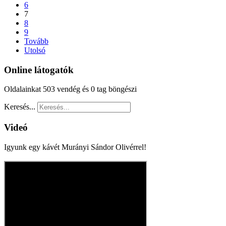
6
7
8
9
Tovább
Utolsó
Online látogatók
Oldalainkat 503 vendég és 0 tag böngészi
Keresés...
Videó
Igyunk egy kávét Murányi Sándor Olivérrel!