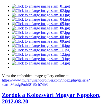
View the embedded image gallery online at:
https://www.muranyisandoroliver.com/index.php/galeria?
start=36#sigProId81f9cb74b3
Zordok a Kolozsvári Magyar Napokon,
2012.08.20