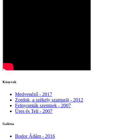
Könyvek
Medvenéző - 2017
Zordok, a székely szamuráj - 2012
Felnyomták szentnek - 2007
Üres és Teli - 2007
Galéria
Bodor Ádám - 2016