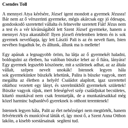
Csendes Toll
A mennyei Atya kérésére, József igent mondott a gyermek Jézusra!
Bár nem az ő vérszerinti gyermeke, mégis akárcsak egy jó édesapa,
gondoskodó szeretettel vállalta és felnevelte szeretett Fiát! Jézus nem
a test és a vér kívánságából lett Szent József gyermeke, hanem a
mennyei Atya akaratából! Ilyen józsefi értelemben lettem én is sok
gyermek nevelőapja, így lett László Pali is az én nevelt fiam, Isten
nevében fogadtuk be, és álltunk, állunk ma is mellette!
Egy apának a legnagyobb öröm, ha látja az ő gyermekét haladni,
boldogulni az életben, ha valóban büszke lehet az ő fiára, lányára!
Egy gyermek legszebb köszönete, mit a szüleinek adhat, az az általa
vállalt, szépen nevelt unokák! Istennek legyen hála
sok gyermekünkre büszkék lehetünk, Palira is büszke vagyok, mert
megállta az életben a helyét! Családot alapított, igaz szeretettel
oltárhoz vezetett egy lányt, és szerelmükből gyermekek születtek!
Büszke vagyok rájuk, mert feleségével szép családjukat becsületes,
kitartó munkával nem csak fenntartják, de a munkatársaikkal még
közel harminc bajbanlévő gyereknek is otthont teremtenek!
Istennek legyen hála, Palit az élet nehézségei nem megtörték, hanem
felvértezték és munícióval látták el, így most ő, a Szent Anna Otthon
lakóin, a kisebb sorstársainak segíteni tud.