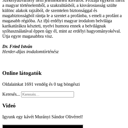
Székelyudvarhely nem jelentéktelen kisváros. Prózája egyként merít
a magyar történelemből, a szakralitásból, a kisvárosiasság szülte
különc alakok rajzából, de szemtelen biztonsággal és
magabiztosságból rántja le a szentet a profánba, s emeli a profánt a
magasabb régióba. Az ifjú erdélyi magyar irodalom belvilága
karikatúrákra készteti, nyelvi humora ennek a belvilágnak
szóhasználatával éppen úgy él, mint az erdélyi hagyományokéval.
Útja egyre magasabbra visz.
Dr. Fried István
Herder-díjas irodalomtörténész
Online látogatók
Oldalainkat 1691 vendég és 0 tag böngészi
Keresés...
Videó
Igyunk egy kávét Murányi Sándor Olivérrel!