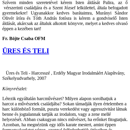
Szívem minden szeretetével kérem Isten áldását Palira, az ő
vérszerinti családjára és a Szent József lelkülettel, általa befogadott
gyermekekre! Ugyanakkor kedves barátaimra, Murányi Sándor
Olivér íróra és Tóth András fotósra is kérem a gondviselő Isten
áldását, akárcsak az általuk alkotott könyvre, melyet a kedves olvasó
éppen a kezében tart!
Fr. Böjte Csaba OFM
ÜRES ÉS TELI
Üres és Teli - Harcesszé , Erdély Magyar Irodalmáért Alapítvány,
Székelyudvarhely, 2007
Könyvrészlet:
Létezik egyáltalán harcművészet? Milyen alapon sorolhatjuk a
harcot a művészetek családjába? Sokan támadják ilyen értelemben a
harc különböző formáit, puszta verekedést vagy agresszivitást látnak
benne és jogtalannak tartják az irodalom, vagy a zene mellé
helyezését. Abban csakugyan nincs művészet, ha erőnket fitogtatjuk.
Azonban, ha megnézünk egy idős karate mestert, amint éppen
formagyakorlatot végez, azonnal felfedezhetjük ütéseiben és