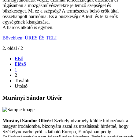
rúgásaiban a mozgásművészetekre jellemző szépséget és
büszkeséget. Mi ez a szépség? A természetes belső erők által
összehangolt harmónia. És a büszkeség? A testi és lelki erők
egységének kisugárzása.
A harcos alkotó is egyben.
Bővebben: ÜRES ÉS TELI
2. oldal / 2
Első
Előző
1
2
Tovább
Utolsó
Murányi Sándor Olivér
Murányi Sándor Olivért
Székelyudvarhely küldte hírhozónak a
magyar irodalomba, bizonyára azzal az utasítással: hirdetné, hogy
Székelyudvarhelyről is látható Európa, Európában pedig