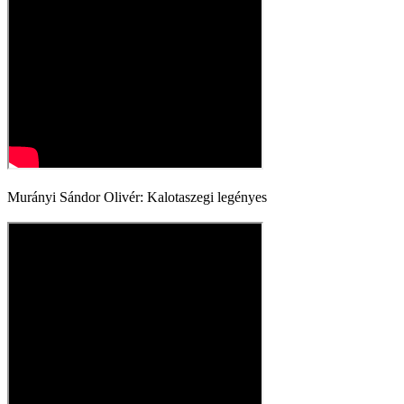
Murányi Sándor Olivér: Kalotaszegi legényes