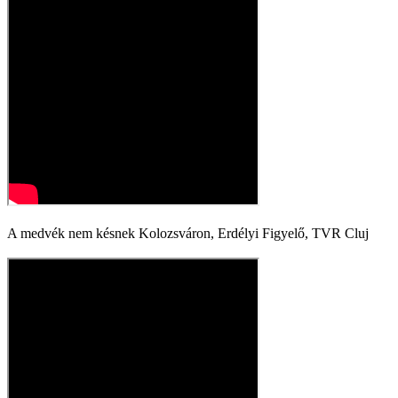
A medvék nem késnek Kolozsváron, Erdélyi Figyelő, TVR Cluj