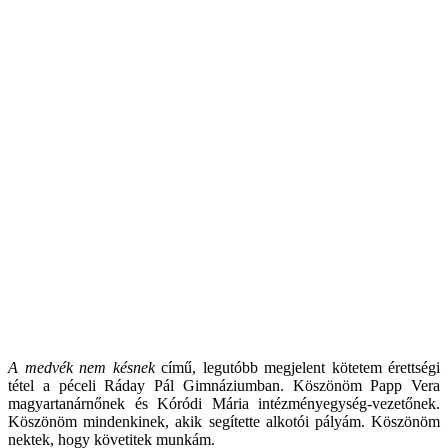
A medvék nem késnek
című, legutóbb megjelent kötetem érettségi
tétel a péceli Ráday Pál Gimnáziumban. Köszönöm Papp Vera
magyartanárnőnek és Kóródi Mária intézményegység-vezetőnek.
Köszönöm mindenkinek, akik segítette alkotói pályám. Köszönöm
nektek, hogy követitek munkám.