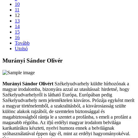
10
11
12
13
14
15
16
Tovább
Utolsó
Murányi Sándor Olivér
Murányi Sándor Olivért
Székelyudvarhely küldte hírhozónak a
magyar irodalomba, bizonyára azzal az utasítással: hirdetné, hogy
Székelyudvarhelyről is látható Európa, Európában pedig
Székelyudvarhely nem jelentéktelen kisváros. Prózája egyként merít
a magyar történelemből, a szakralitásból, a kisvárosiasság szülte
különc alakok rajzából, de szemtelen biztonsággal és
magabiztosságból rántja le a szentet a profánba, s emeli a profánt a
magasabb régióba. Az ifjú erdélyi magyar irodalom belvilága
karikatúrákra készteti, nyelvi humora ennek a belvilágnak
szóhasználatával éppen úgy él, mint az erdélyi hagyományokéval.