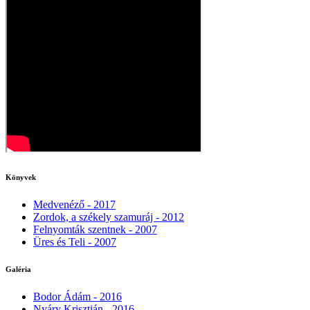
Könyvek
Medvenéző - 2017
Zordok, a székely szamuráj - 2012
Felnyomták szentnek - 2007
Üres és Teli - 2007
Galéria
Bodor Ádám - 2016
Nyáry Krisztián - 2016