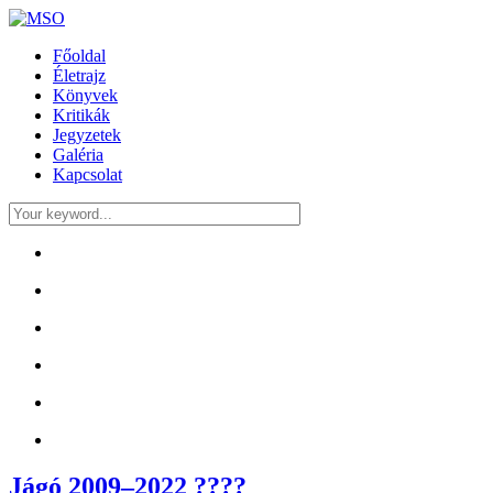
Főoldal
Életrajz
Könyvek
Kritikák
Jegyzetek
Galéria
Kapcsolat
Jágó 2009–2022 ????