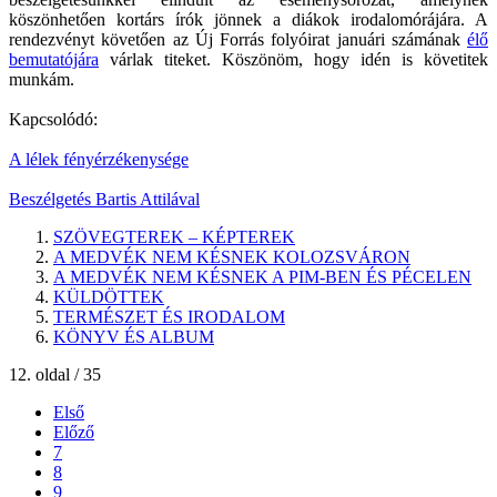
köszönhetően kortárs írók jönnek a diákok irodalomórájára. A
rendezvényt követően az Új Forrás folyóirat januári számának
élő
bemutatójára
várlak titeket. Köszönöm, hogy idén is követitek
munkám.
Kapcsolódó:
A lélek fényérzékenysége
Beszélgetés Bartis Attilával
SZÖVEGTEREK – KÉPTEREK
A MEDVÉK NEM KÉSNEK KOLOZSVÁRON
A MEDVÉK NEM KÉSNEK A PIM-BEN ÉS PÉCELEN
KÜLDÖTTEK
TERMÉSZET ÉS IRODALOM
KÖNYV ÉS ALBUM
12. oldal / 35
Első
Előző
7
8
9