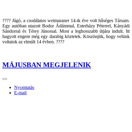
???? Jágó, a csodálatos weimaraner 14-ik éve volt hűséges Társam.
Egy autóban utazott Bodor Ádámmal, Esterházy Péterrel, Kányádi
Sándorral és Térey Jánossal. Most a leghosszabb útjára indult. Itt
hagyott engem még egy darabig köztetek. Köszönjük, hogy velünk
voltatok az elmúlt 14 évben. ????
MÁJUSBAN MEGJELENIK
Nyomtatás
E-mail