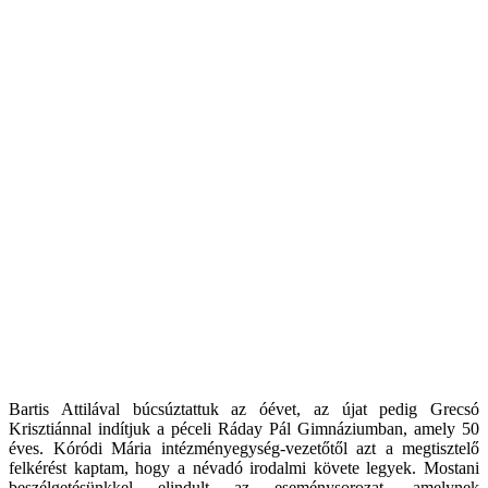
Bartis Attilával búcsúztattuk az óévet, az újat pedig Grecsó
Krisztiánnal indítjuk a péceli Ráday Pál Gimnáziumban, amely 50
éves. Kóródi Mária intézményegység-vezetőtől azt a megtisztelő
felkérést kaptam, hogy a névadó irodalmi követe legyek. Mostani
beszélgetésünkkel elindult az eseménysorozat, amelynek