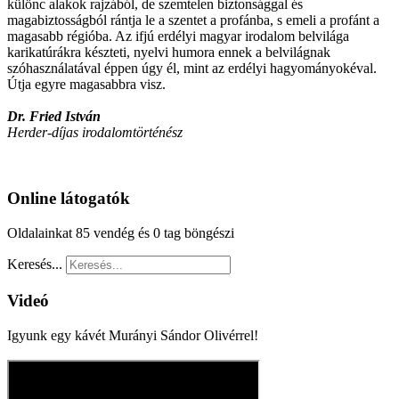
különc alakok rajzából, de szemtelen biztonsággal és
magabiztosságból rántja le a szentet a profánba, s emeli a profánt a
magasabb régióba. Az ifjú erdélyi magyar irodalom belvilága
karikatúrákra készteti, nyelvi humora ennek a belvilágnak
szóhasználatával éppen úgy él, mint az erdélyi hagyományokéval.
Útja egyre magasabbra visz.
Dr. Fried István
Herder-díjas irodalomtörténész
Online látogatók
Oldalainkat 85 vendég és 0 tag böngészi
Keresés...
Videó
Igyunk egy kávét Murányi Sándor Olivérrel!