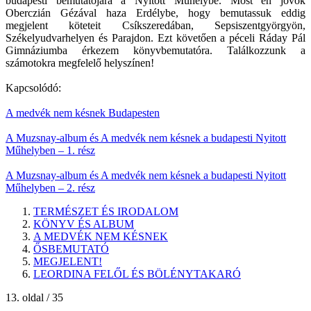
budapesti bemutatójára a Nyitott Műhelybe. Most én jövök
Oberczián Gézával haza Erdélybe, hogy bemutassuk eddig
megjelent köteteit Csíkszeredában, Sepsiszentgyörgyön,
Székelyudvarhelyen és Parajdon. Ezt követően a péceli Ráday Pál
Gimnáziumba érkezem könyvbemutatóra. Találkozzunk a
számotokra megfelelő helyszínen!
Kapcsolódó:
A medvék nem késnek Budapesten
A Muzsnay-album és A medvék nem késnek a budapesti Nyitott
Műhelyben – 1. rész
A Muzsnay-album és A medvék nem késnek a budapesti Nyitott
Műhelyben – 2. rész
TERMÉSZET ÉS IRODALOM
KÖNYV ÉS ALBUM
A MEDVÉK NEM KÉSNEK
ŐSBEMUTATÓ
MEGJELENT!
LEORDINA FELŐL ÉS BÖLÉNYTAKARÓ
13. oldal / 35