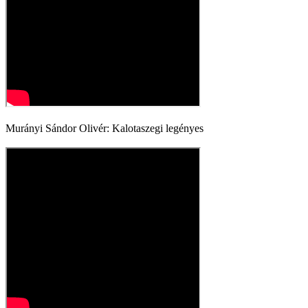
Murányi Sándor Olivér: Kalotaszegi legényes