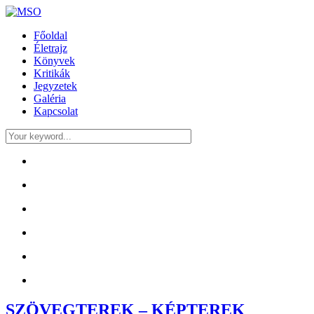
Főoldal
Életrajz
Könyvek
Kritikák
Jegyzetek
Galéria
Kapcsolat
SZÖVEGTEREK – KÉPTEREK