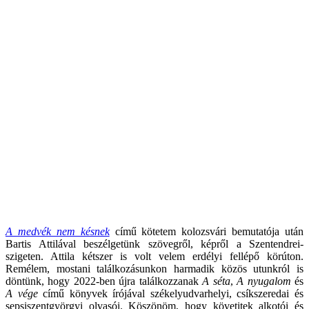
A medvék nem késnek
című kötetem kolozsvári bemutatója után
Bartis Attilával beszélgetünk szövegről, képről a Szentendrei-
szigeten. Attila kétszer is volt velem erdélyi fellépő körúton.
Remélem, mostani találkozásunkon harmadik közös utunkról is
döntünk, hogy 2022-ben újra találkozzanak
A séta
,
A nyugalom
és
A vége
című könyvek írójával székelyudvarhelyi, csíkszeredai és
sepsiszentgyörgyi olvasói. Köszönöm, hogy követitek alkotói és