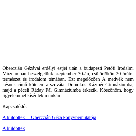
Oberczián Gézával erdélyi estjei után a budapesti Petőfi Irodalmi
Múzeumban beszélgetünk szeptember 30-án, csütörtökön 20 órától
természet és irodalom témában. Ezt megelőzően A medvék nem
késnek című kötetem a szovátai Domokos Kázmér Gimnáziumba,
majd a péceli Ráday Pál Gimnáziumba érkezik. Köszönöm, hogy
figyelemmel kíséritek munkám.
Kapcsolódó:
A küldöttek – Oberczián Géza könyvbemutatója
A küldöttek