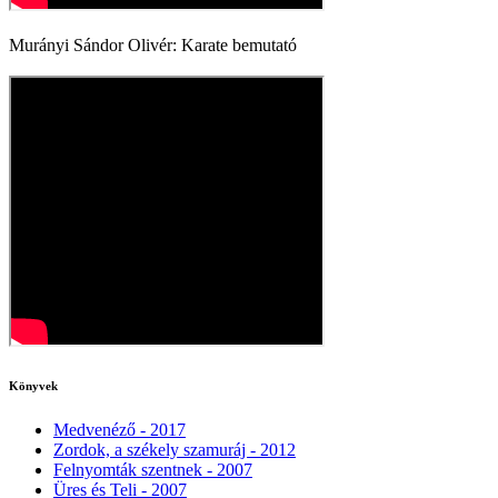
Murányi Sándor Olivér: Karate bemutató
Könyvek
Medvenéző - 2017
Zordok, a székely szamuráj - 2012
Felnyomták szentnek - 2007
Üres és Teli - 2007