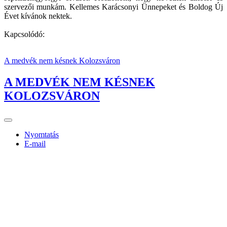
szervezői munkám. Kellemes Karácsonyi Ünnepeket és Boldog Új
Évet kívánok nektek.
Kapcsolódó:
A medvék nem késnek Kolozsváron
A MEDVÉK NEM KÉSNEK
KOLOZSVÁRON
Nyomtatás
E-mail