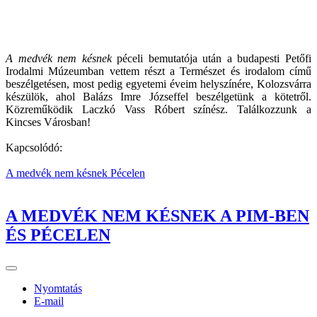
A medvék nem késnek
péceli bemutatója után a budapesti Petőfi
Irodalmi Múzeumban vettem részt a Természet és irodalom című
beszélgetésen, most pedig egyetemi éveim helyszínére, Kolozsvárra
készülök, ahol Balázs Imre Józseffel beszélgetünk a kötetről.
Közreműködik Laczkó Vass Róbert színész. Találkozzunk a
Kincses Városban!
Kapcsolódó:
A medvék nem késnek Pécelen
A MEDVÉK NEM KÉSNEK A PIM-BEN
ÉS PÉCELEN
Nyomtatás
E-mail