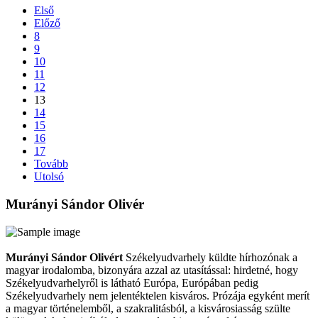
Első
Előző
8
9
10
11
12
13
14
15
16
17
Tovább
Utolsó
Murányi Sándor Olivér
Murányi Sándor Olivért
Székelyudvarhely küldte hírhozónak a
magyar irodalomba, bizonyára azzal az utasítással: hirdetné, hogy
Székelyudvarhelyről is látható Európa, Európában pedig
Székelyudvarhely nem jelentéktelen kisváros. Prózája egyként merít
a magyar történelemből, a szakralitásból, a kisvárosiasság szülte