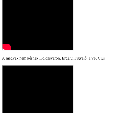
A medvék nem késnek Kolozsváron, Erdélyi Figyelő, TVR Cluj